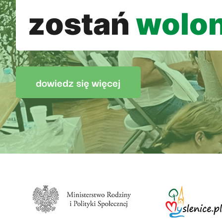
zostań
wolon
dowiedz się więcej