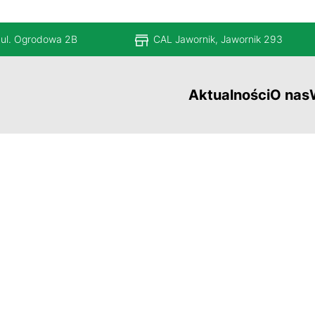
 ul. Ogrodowa 2B
CAL Jawornik, Jawornik 293
Aktualności
O nas