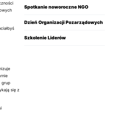
czności
Spotkanie noworoczne NGO
dowych
Dzień Organizacji Pozarządowych
hciałbyś
Szkolenie Liderów
izuje
rnie
i grup
kają się z
i