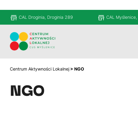
CAL Droginia, Droginia 289
CAL Myślenice,
Centrum Aktywności Lokalnej
>
NGO
NGO