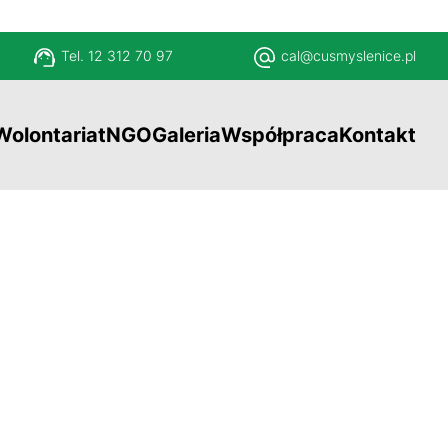
Tel. 12 312 70 97
cal@cusmyslenice.pl
Wolontariat
NGO
Galeria
Współpraca
Kontakt